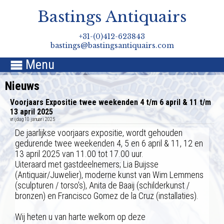
Bastings Antiquairs
+31-(0)412-623843
bastings@bastingsantiquairs.com
Menu

Nieuws
Voorjaars Expositie twee weekenden 4 t/m 6 april & 11 t/m
13 april 2025
vrijdag 10 januari 2025
De jaarlijkse voorjaars expositie, wordt gehouden
gedurende twee weekenden 4, 5 en 6 april & 11, 12 en
13 april 2025 van 11.00 tot 17.00 uur.
Uiteraard met gastdeelnemers; Lia Buijsse
(Antiquair/Juwelier), moderne kunst van Wim Lemmens
(sculpturen / torso's), Anita de Baaij (schilderkunst /
bronzen) en Francisco Gomez de la Cruz (installaties).
Wij heten u van harte welkom op deze