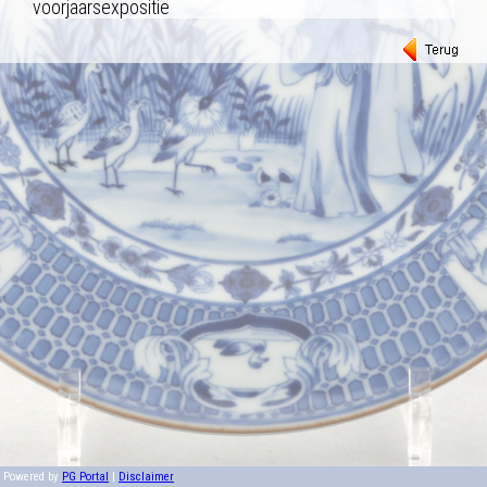
voorjaarsexpositie
Powered by
PG Portal
|
Disclaimer