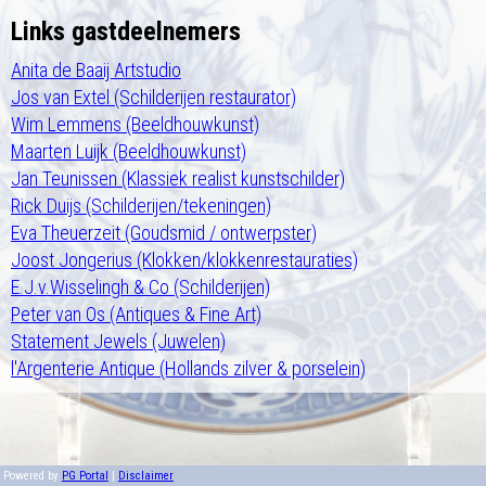
Links gastdeelnemers
Anita de Baaij Artstudio
Jos van Extel (Schilderijen restaurator)
Wim Lemmens (Beeldhouwkunst)
Maarten Luijk (Beeldhouwkunst)
Jan Teunissen (Klassiek realist kunstschilder)
Rick Duijs (Schilderijen/tekeningen)
Eva Theuerzeit (Goudsmid / ontwerpster)
Joost Jongerius (Klokken/klokkenrestauraties)
E.J.v.Wisselingh & Co (Schilderijen)
Peter van Os (Antiques & Fine Art)
Statement Jewels (Juwelen)
l'Argenterie Antique (Hollands zilver & porselein)
Powered by
PG Portal
|
Disclaimer